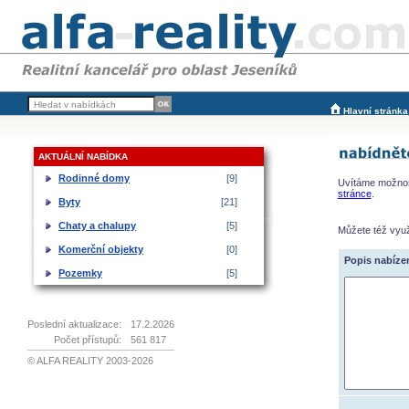
Hlavní stránka
AKTUÁLNÍ NABÍDKA
Rodinné domy
[9]
Uvítáme možnost
stránce
.
Byty
[21]
Chaty a chalupy
[5]
Můžete též využí
Komerční objekty
[0]
Popis nabíze
Pozemky
[5]
Poslední aktualizace:
17.2.2026
Počet přístupů:
561 817
© ALFA REALITY 2003-2026