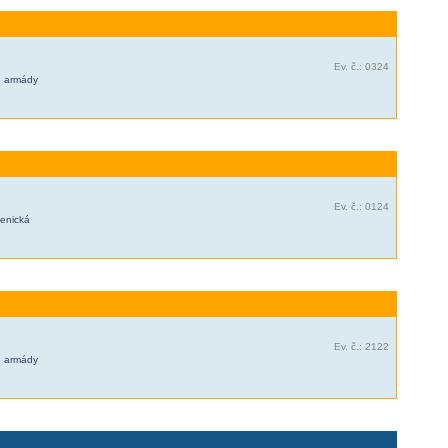
Ev. č.: 0324
l. armády
Ev. č.: 0124
senická
Ev. č.: 2122
l. armády