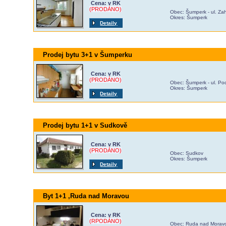
Cena: v RK
(PRODÁNO)
Obec: Šumperk - ul. Za
Okres: Šumperk
Detaily
Prodej bytu 3+1 v Šumperku
Cena: v RK
(PRODÁNO)
Obec: Šumperk - ul. P
Okres: Šumperk
Detaily
Prodej bytu 1+1 v Sudkově
Cena: v RK
(PRODÁNO)
Obec: Sudkov
Okres: Šumperk
Detaily
Byt 1+1 ,Ruda nad Moravou
Cena: v RK
(RPODÁNO)
Obec: Ruda nad Morav