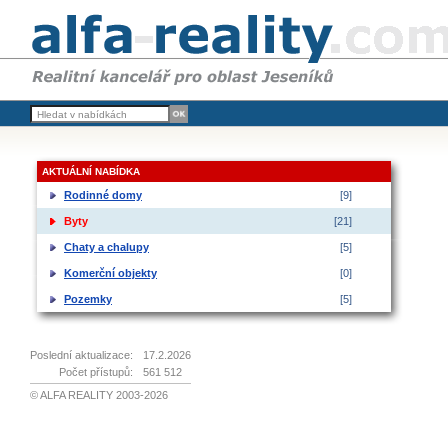
AKTUÁLNÍ NABÍDKA
Rodinné domy
[9]
Byty
[21]
Chaty a chalupy
[5]
Komerční objekty
[0]
Pozemky
[5]
Poslední aktualizace:
17.2.2026
Počet přístupů:
561 512
© ALFA REALITY 2003-2026