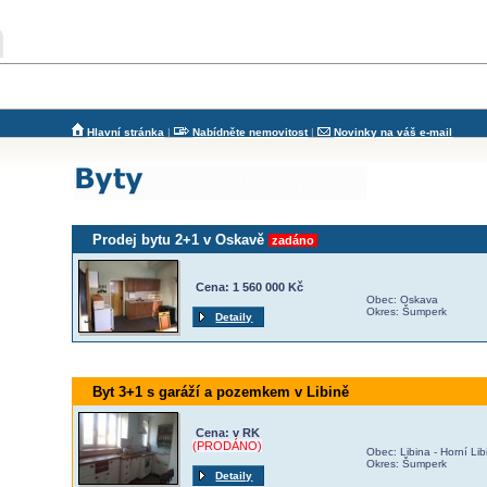
Hlavní stránka
|
Nabídněte nemovitost
|
Novinky na váš e-mail
Prodej bytu 2+1 v Oskavě
zadáno
Cena: 1 560 000 Kč
Obec: Oskava
Okres: Šumperk
Detaily
Byt 3+1 s garáží a pozemkem v Libině
Cena: v RK
(PRODÁNO)
Obec: Libina - Horní Lib
Okres: Šumperk
Detaily