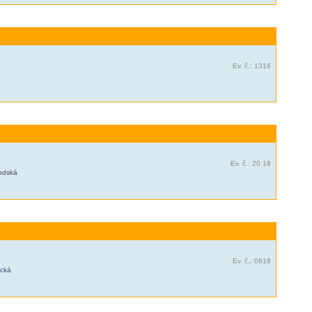
Ev. č.: 1318
Ev. č.: 20 18
hodská
Ev. č.: 0618
ická