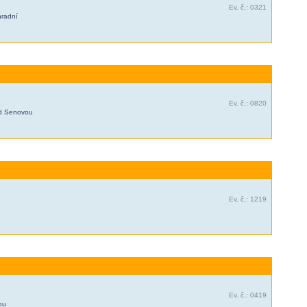
Ev. č.: 0321
hradní
Ev. č.: 0820
od Senovou
Ev. č.: 1219
Ev. č.: 0419
ou