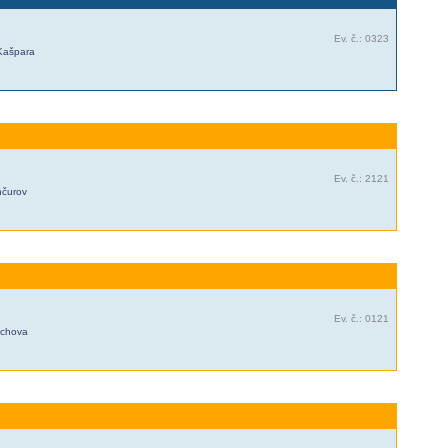
Ev. č.: 0323
 Kašpara
Ev. č.: 2121
nčurov
Ev. č.: 0121
ichova