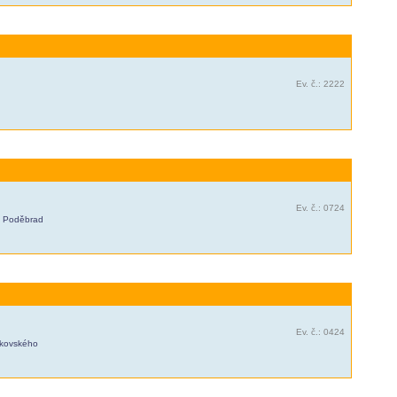
Ev. č.: 2222
Ev. č.: 0724
 z Poděbrad
Ev. č.: 0424
jkovského