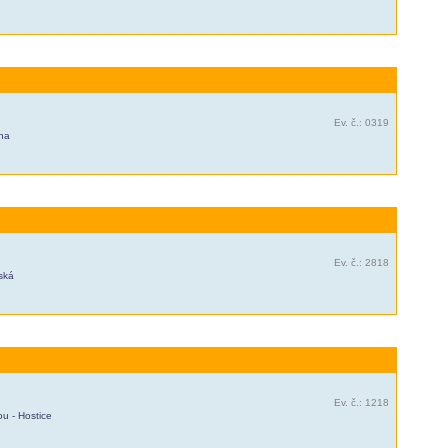
Ev. č.: 0319
tna
Ev. č.: 2818
nská
Ev. č.: 1218
u - Hostice