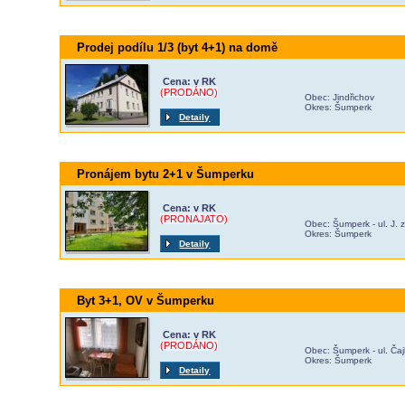
Prodej podílu 1/3 (byt 4+1) na domě
Cena: v RK
(PRODÁNO)
Obec: Jindřichov
Okres: Šumperk
Detaily
Pronájem bytu 2+1 v Šumperku
Cena: v RK
(PRONAJATO)
Obec: Šumperk - ul. J.
Okres: Šumperk
Detaily
Byt 3+1, OV v Šumperku
Cena: v RK
(PRODÁNO)
Obec: Šumperk - ul. Ča
Okres: Šumperk
Detaily