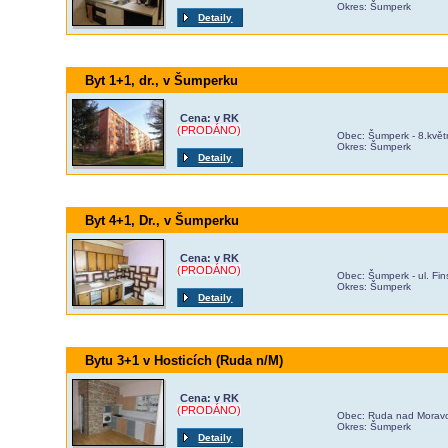
Okres: Šumperk
Detaily
Byt 1+1, dr., v Šumperku
Cena: v RK
(PRODÁNO)
Obec: Šumperk - 8.kvě
Okres: Šumperk
Detaily
Byt 4+1, Dr., v Šumperku
Cena: v RK
(PRODÁNO)
Obec: Šumperk - ul. Fi
Okres: Šumperk
Detaily
Bytu 3+1 v Hosticích (Ruda n/M)
Cena: v RK
(PRODÁNO)
Obec: Ruda nad Moravo
Okres: Šumperk
Detaily