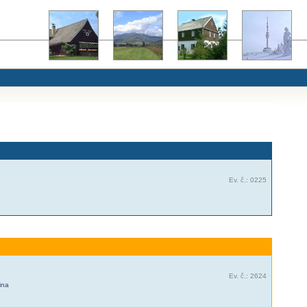
Ev. č.: 0225
Ev. č.: 2624
ina