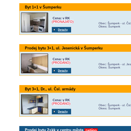
Byt 1+1 v Šumperku
Cena: v RK
(PRONAJATO)
Obec: Šumperk - ul. Čs
Okres: Šumperk
Detaily
Prodej bytu 3+1, ul. Jesenická v Šumperku
Cena: v RK
(PRODÁNO)
Obec: Šumperk - ul. Je
Okres: Šumperk
Detaily
Byt 3+1, Dr., ul. Čsl. armády
Cena: v RK
(PRODÁNO)
Obec: Šumperk - ul. Čs
Okres: Šumperk
Detaily
Prodej bytu 2+kk v centru města
zadáno