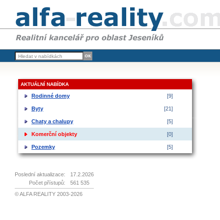
AKTUÁLNÍ NABÍDKA
Rodinné domy
[9]
Byty
[21]
Chaty a chalupy
[5]
Komerční objekty
[0]
Pozemky
[5]
Poslední aktualizace:
17.2.2026
Počet přístupů:
561 535
© ALFA REALITY 2003-2026