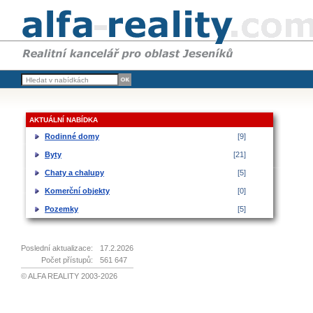
AKTUÁLNÍ NABÍDKA
Rodinné domy
[9]
Byty
[21]
Chaty a chalupy
[5]
Komerční objekty
[0]
Pozemky
[5]
Poslední aktualizace:
17.2.2026
Počet přístupů:
561 647
© ALFA REALITY 2003-2026