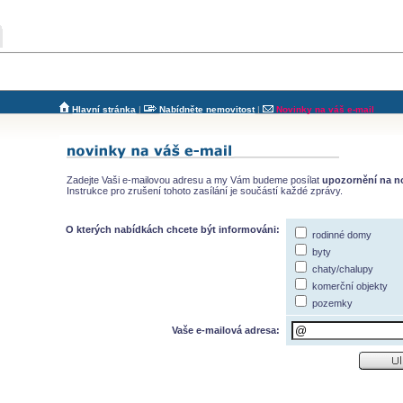
Hlavní stránka
|
Nabídněte nemovitost
|
Novinky na váš e-mail
Zadejte Vaši e-mailovou adresu a my Vám budeme posílat
upozornění na n
Instrukce pro zrušení tohoto zasílání je součástí každé zprávy.
O kterých nabídkách chcete být informováni:
rodinné domy
byty
chaty/chalupy
komerční objekty
pozemky
Vaše e-mailová adresa: